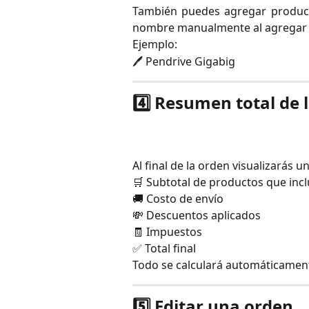
También puedes agregar product
nombre manualmente al agregar p
Ejemplo:
🖊️ Pendrive Gigabig
4️⃣ Resumen total de
Al final de la orden visualizarás
🛒 Subtotal de productos que inc
🚚 Costo de envío
💸 Descuentos aplicados
🧾 Impuestos
✅ Total final
Todo se calculará automáticament
5️⃣ Editar una orden