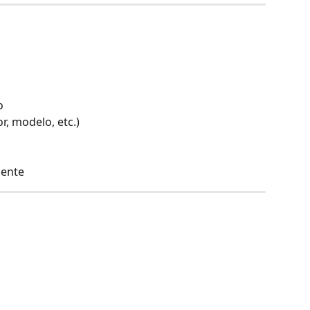
o
or, modelo, etc.)
mente