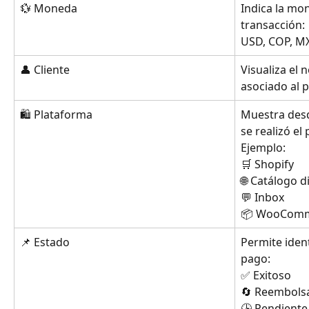
💱 Moneda
Indica la mon
transacción:
USD, COP, MX
👤 Cliente
Visualiza el 
asociado al 
🛍️ Plataforma
Muestra desd
se realizó el
Ejemplo:
🛒 Shopify
🌐 Catálogo di
💬 Inbox
📦 WooCom
📌 Estado
Permite ident
pago:
✅ Exitoso
🔄 Reembols
🕒 Pendiente