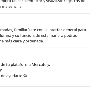
itirá ubicar, identificar y visualizar registros de 
rma sencilla.
lamadas, familiarízate con la interfaz general para 
olumna y su función, de esta manera podrás 
rma más clara y ordenada.
o de tu plataforma Mercately.
om
de ayudarte 😊.