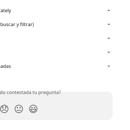
ately
buscar y filtrar)
madas
do contestada tu pregunta?
😞
😐
😃