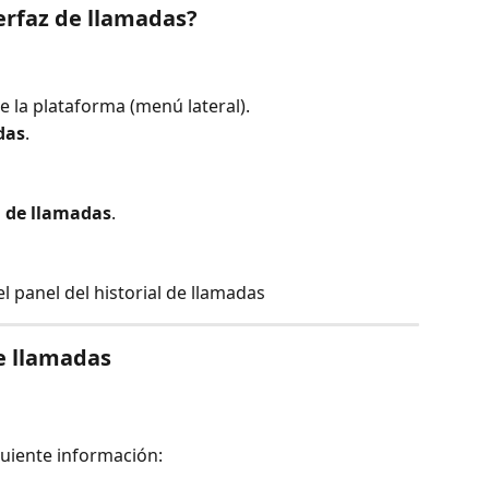
terfaz de llamadas?
de la plataforma (menú lateral).
das
.
l de llamadas
.
l panel del historial de llamadas
de llamadas
guiente información: