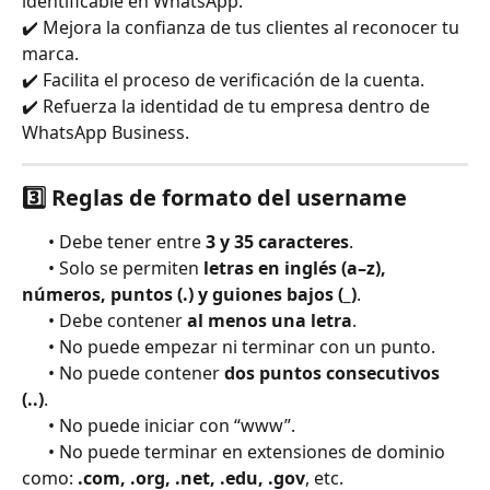
identificable en WhatsApp.
✔️ Mejora la confianza de tus clientes al reconocer tu 
marca.
✔️ Facilita el proceso de verificación de la cuenta.
✔️ Refuerza la identidad de tu empresa dentro de 
WhatsApp Business.
3️⃣ 
Reglas de formato del username
      • Debe tener entre 
3 y 35 caracteres
.
      • Solo se permiten 
letras en inglés (a–z), 
números, puntos (.) y guiones bajos (_)
.
      • Debe contener 
al menos una letra
.
      • No puede empezar ni terminar con un punto.
      • No puede contener 
dos puntos consecutivos 
(..)
.
      • No puede iniciar con “www”.
      • No puede terminar en extensiones de dominio 
como: 
.com, .org, .net, .edu, .gov
, etc.