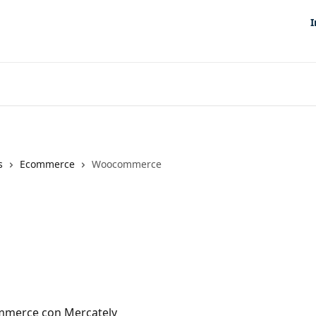
I
s
Ecommerce
Woocommerce
mmerce con Mercately