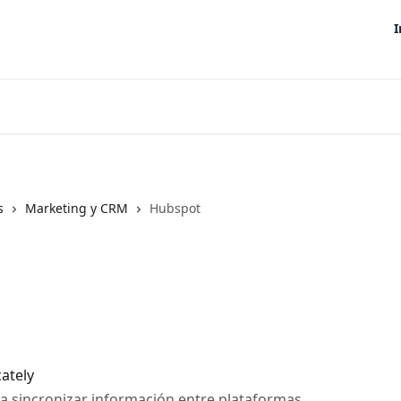
I
s
Marketing y CRM
Hubspot
ately
a sincronizar información entre plataformas