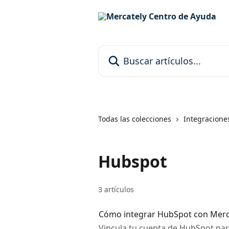
Ir al contenido principal
Buscar artículos...
Todas las colecciones
Integracione
Hubspot
3 artículos
Cómo integrar HubSpot con Merc
Vincula tu cuenta de HubSpot par