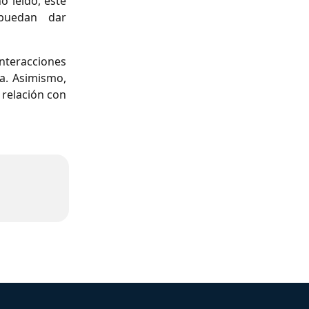
 leído, este
 puedan dar
interacciones
da. Asimismo,
 relación con