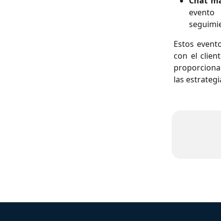
Chat ma
evento
seguimi
Estos evento
con el clien
proporciona 
las estrategi