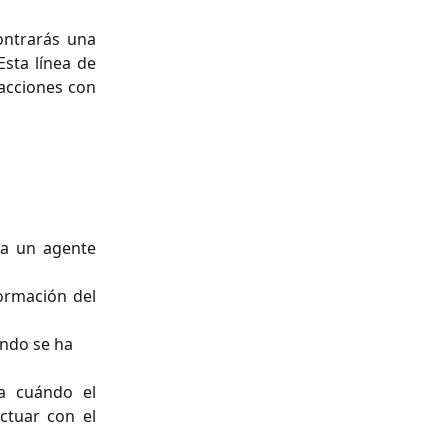
ontrarás una
Esta línea de
racciones con
 a un agente
ormación del
ándo se ha 
ra cuándo el
ctuar con el