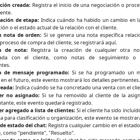
ción creada:
Registra el inicio de una negociación o proc
iente.
zación de etapa:
Indica cuándo ha habido un cambio en la
ión o el estado actual de la relación con el cliente.
n nota de orden:
Si se genera una nota específica relaci
proceso de compra del cliente, se registrará aquí.
n de nota:
Registra la creación de cualquier otra no
nada con el cliente, como notas de seguimiento o 
ntes.
n de mensaje programado:
Si se ha programado un m
 en el futuro, este evento mostrará los detalles pertinentes.
reada:
Indica cuándo se ha concretado una venta con el clie
r no asignado:
Si se ha removido al cliente de la asig
tante, este evento quedará registrado.
 agregado a lista de clientes:
Si el cliente ha sido incluid
ca para clasificación u organización, este evento se mostrar
de estado del chat:
Registra cualquier cambio en el estado
te, como "pendiente", "Resuelto".