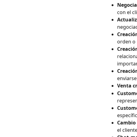
Negocia
con el cl
Actuali
negociac
Creació
orden o 
Creació
relacio
importa
Creació
enviarse
Venta c
Custome
represen
Customer
específi
Cambio 
el clien