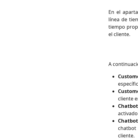
En el apart
línea de tie
tiempo propo
el cliente.
A continuaci
Custome
específi
Custome
cliente e
Chatbot
activado
Chatbot
chatbot 
cliente.