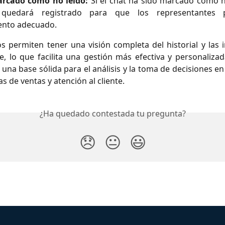
rcado como no leído:
Si el chat ha sido marcado como no
 quedará registrado para que los representantes
ento adecuado.
s permiten tener una visión completa del historial y las 
te, lo que facilita una gestión más efectiva y personaliza
una base sólida para el análisis y la toma de decisiones en
as de ventas y atención al cliente.
¿Ha quedado contestada tu pregunta?
😞
😐
😃